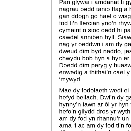
Pan glywai i amdanat ti g
nagrau oedd tanio ffag a 
gan ddogn go hael o wisg
fod ti’n llercian yno’n rh
cymaint o sioc oedd hi p
cawdel anniben hyll. Sia
nag yr oeddwn i am dy ga
dweud dim byd naddo, jes
chwydu bob hyn a hyn er m
Doedd dim peryg y buaswn
enwedig a thithai’n cael y
‘mywyd.
Mae dy fodolaeth wedi ei s
hefyd bellach. Dwi’n dy g
hynny’n iawn ar ôl yr hy
hefo’n gilydd dros yr wyt
am dy fod yn rhannu’r un 
arna ‘i ac am dy fod ti’n