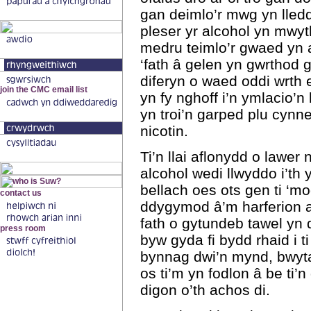
gan deimlo’r mwg yn lledd
pleser yr alcohol yn mwy
medru teimlo’r gwaed yn 
‘fath â gelen yn gwrthod 
diferyn o waed oddi wrth 
yn fy nghoff i’n ymlacio’n
yn troi’n garped plu cynne
nicotin.
Ti’n llai aflonydd o lawer 
alcohol wedi llwyddo i’th y
bellach oes ots gen ti ‘mo
ddygymod â’m harferion af
fath o gytundeb tawel yn 
byw gyda fi bydd rhaid i ti
bynnag dwi’n mynd, bwyta 
os ti’m yn fodlon â be ti’n
digon o’th achos di.