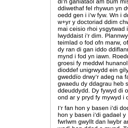
di’n ganiataol am bum mis
ddiwethaf fel rhywun yn d
oedd gen i i’w fyw. Wn i
w+yr y doctoriad ddim chwa
mai ceisio rhoi ysgytwad 
lwyddaist i’r dim. Plannwy
teimlad o fod ofn marw, o
dy ran di gan iddo ddiflann
mynd i fod yn iawn. Roedd
groesi fy meddwl hunanol 
dioddef unigrwydd ein gil
gweddïo drwy’r adeg na fas
gwaedu dy ddagrau heb s
ddeuddydd. Dy fywyd di o
ond ar y pryd fy mywyd i 
I’r fan hon y basen i’di dod
hon y basen i’di gadael y 
fwrlwm gwyllt dan lwybr a