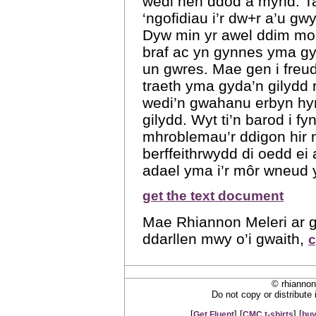
wedi hen ddod a mynd. Taf
‘ngofidiau i’r dw+r a’u gw
Dyw min yr awel ddim mor
braf ac yn gynnes yma gy
un gwres. Mae gen i freu
traeth yma gyda’n gilydd
wedi’n gwahanu erbyn hy
gilydd. Wyt ti’n barod i fy
mhroblemau’r ddigon hir n
berffeithrwydd di oedd ei 
adael yma i’r môr wneud y
get the text document
Mae Rhiannon Meleri ar ga
ddarllen mwy o’i gwaith,
c
© rhiannon
Do not copy or distribute
[
] [
] [
Get Fluent
CMC t-shirts
buy