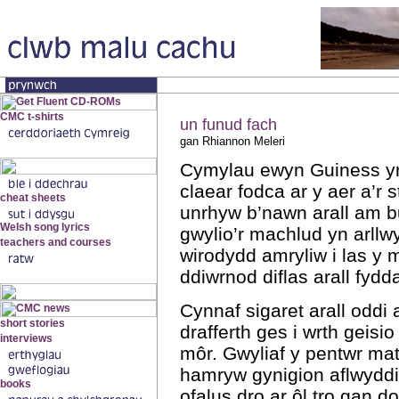
un funud fach
gan Rhiannon Meleri
Cymylau ewyn Guiness yn
claear fodca ar y aer a’r 
unrhyw b’nawn arall am b
gwylio’r machlud yn arll
wirodydd amryliw i las y mô
ddiwrnod diflas arall fydd
Cynnaf sigaret arall oddi 
drafferth ges i wrth geisi
môr. Gwyliaf y pentwr mat
hamryw gynigion aflwydd
ofalus dro ar ôl tro gan 