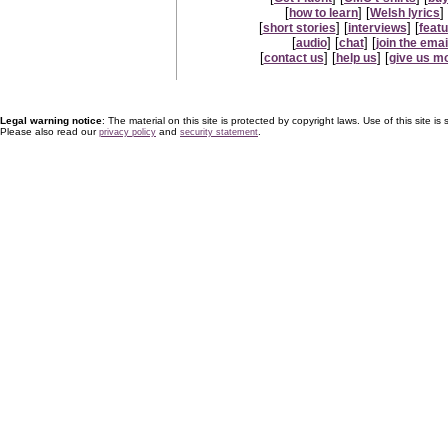
[
] [
] 
how to learn
Welsh lyrics
[
] [
] [
short stories
interviews
feat
[
] [
] [
audio
chat
join the email
[
] [
] [
contact us
help us
give us m
Legal warning notice
: The material on this site is protected by copyright laws. Use of this site is s
Please also read our
and
.
privacy policy
security statement