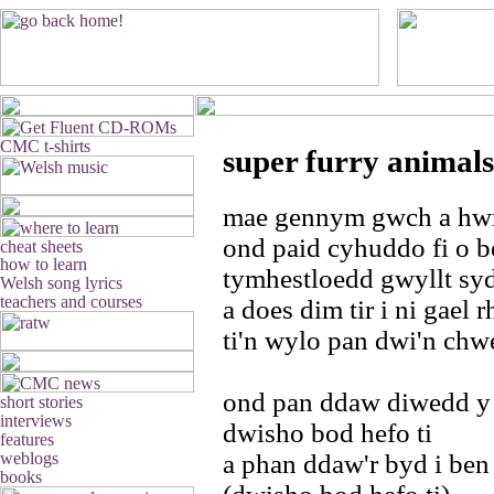
super furry animals
mae gennym gwch a hw
ond paid cyhuddo fi o 
tymhestloedd gwyllt syd
a does dim tir i ni gael 
ti'n wylo pan dwi'n chw
ond pan ddaw diwedd y
dwisho bod hefo ti
a phan ddaw'r byd i ben