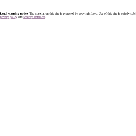
Legal warning notice
: The material on this site is protected by copyright laws. Use of this site is strictly sub
privacy policy
and
security statement
.