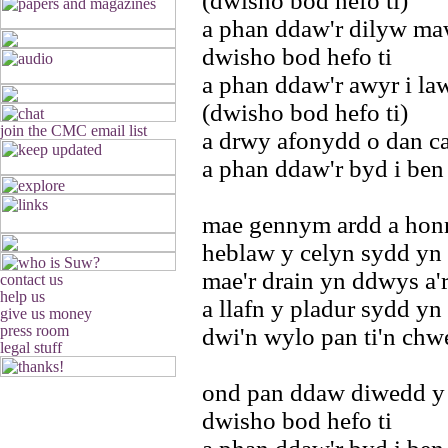
(dwisho bod hefo ti)
a phan ddaw'r dilyw ma
dwisho bod hefo ti
a phan ddaw'r awyr i la
(dwisho bod hefo ti)
a drwy afonydd o dan c
a phan ddaw'r byd i ben
mae gennym ardd a ho
heblaw y celyn sydd yn
mae'r drain yn ddwys a'
a llafn y pladur sydd y
dwi'n wylo pan ti'n chw
ond pan ddaw diwedd y
dwisho bod hefo ti