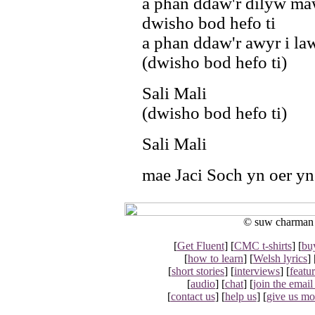
a phan ddaw'r dilyw ma
dwisho bod hefo ti
a phan ddaw'r awyr i la
(dwisho bod hefo ti)
Sali Mali
(dwisho bod hefo ti)
Sali Mali
mae Jaci Soch yn oer yn
© suw charman 2
[
Get Fluent
] [
CMC t-shirts
] [
bu
[
how to learn
] [
Welsh lyrics
] 
[
short stories
] [
interviews
] [
featu
[
audio
] [
chat
] [
join the email 
[
contact us
] [
help us
] [
give us m