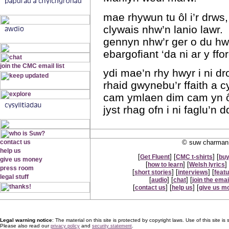
mae rhywun tu ôl i’r drws,
clywais nhw’n lanio lawr.
gennyn nhw’r ger o du hwnt
ebargofiant ‘da ni ar y ffo
ydi mae’n rhy hwyr i ni dro
rhaid gwynebu’r ffaith a 
cam ymlaen dim cam yn ô
jyst rhag ofn i ni faglu’n 
© suw charman 
[
] [
] [
Get Fluent
CMC t-shirts
buy
[
] [
] 
how to learn
Welsh lyrics
[
] [
] [
short stories
interviews
feat
[
] [
] [
audio
chat
join the email
[
] [
] [
contact us
help us
give us m
Legal warning notice
: The material on this site is protected by copyright laws. Use of this site is s
Please also read our
and
.
privacy policy
security statement