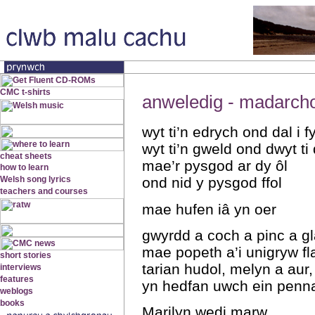
anweledig - madarcho
wyt ti’n edrych ond dal i f
wyt ti’n gweld ond dwyt ti
mae’r pysgod ar dy ôl
ond nid y pysgod ffol
mae hufen iâ yn oer
gwyrdd a coch a pinc a gl
mae popeth a’i unigryw fl
tarian hudol, melyn a aur,
yn hedfan uwch ein penn
Marilyn wedi marw.