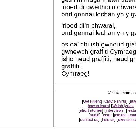
‘rioed di gweithio’n chwara
ond gennai lechan yn y 
‘rioed di’n chwaral,
ond gennai lechan yn y 
os da’ chi ish gwneud graf
gwnewch graffiti Cymrae
isho neud graffiti, neud g
graffiti!
Cymraeg!
© suw charman 
[
] [
] [
Get Fluent
CMC t-shirts
buy
[
] [
] 
how to learn
Welsh lyrics
[
] [
] [
short stories
interviews
feat
[
] [
] [
audio
chat
join the email
[
] [
] [
contact us
help us
give us m