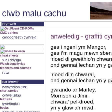
anweledig - graffiti 
ges i ngeni ym Mangor,
ges i’m magu mewn sben
‘rioed di gweithio’n chwara
ond gennai lechan yn y 
‘rioed di’n chwaral,
ond gennai lechan yn y 
gwrando ar Marley,
Morrison a Jimi.
chwara’ pel-droed,
yn y glaw a’r mwd.