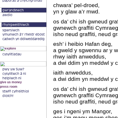
chwara’ pel-droed,
yn y glaw a’r mwd.
os da’ chi ish gwneud graf
gwnewch graffiti Cymrae
isho neud graffiti, neud g
esh’ i heibio Hafan deg,
a gweld y sgwennu ar y w
rhwy iaith anweddus,
a dwi ddim yn meddwl y 
iaith anweddus,
a dwi ddim yn meddwl y 
os da’ chi ish gwneud graf
gwnewch graffiti Cymrae
isho neud graffiti, neud g
ges i ngeni ym Mangor,
ges i’m magu mewn sben