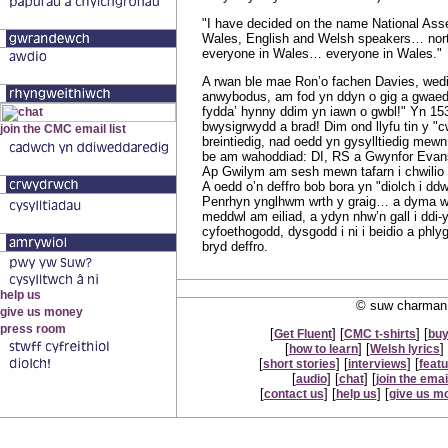
"I have decided on the name National Assem
Wales, English and Welsh speakers… nort
everyone in Wales… everyone in Wales."
A rwan ble mae Ron’o fachen Davies, wedi 
anwybodus, am fod yn ddyn o gig a gwaed
fydda’ hynny ddim yn iawn o gwbl!" Yn 1
bwysigrwydd a brad! Dim ond llyfu tin y "cw
breintiedig, nad oedd yn gysylltiedig mewn
be am wahoddiad: DI, RS a Gwynfor Evans
Ap Gwilym am sesh mewn tafarn i chwilio a
A oedd o’n deffro bob bora yn "diolch i dd
Penrhyn ynglhwm wrth y graig… a dyma wna
meddwl am eiliad, a ydyn nhw’n gall i ddi-
cyfoethogodd, dysgodd i ni i beidio a phlyg
bryd deffro.
© suw charman 
[
] [
] [
Get Fluent
CMC t-shirts
buy
[
] [
] 
how to learn
Welsh lyrics
[
] [
] [
short stories
interviews
feat
[
] [
] [
audio
chat
join the email
[
] [
] [
contact us
help us
give us m