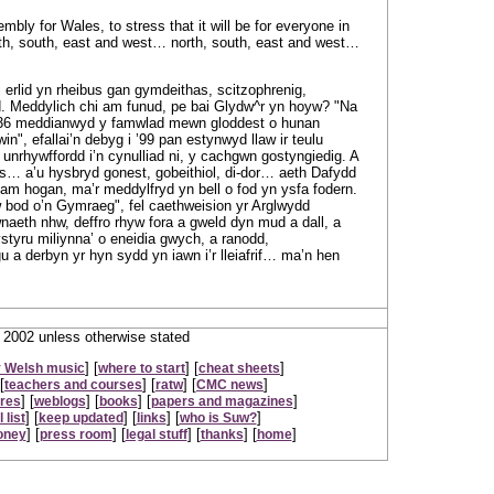
bly for Wales, to stress that it will be for everyone in
h, south, east and west… north, south, east and west…
erlid yn rheibus gan gymdeithas, scitzophrenig,
. Meddylich chi am funud, pe bai Glydw^r yn hoyw? "Na
536 meddianwyd y famwlad mewn gloddest o hunan
in", efallai’n debyg i ’99 pan estynwyd llaw ir teulu
 unrhywffordd i’n cynulliad ni, y cachgwn gostyngiedig. A
… a’u hysbryd gonest, gobeithiol, di-dor… aeth Dafydd
m hogan, ma’r meddylfryd yn bell o fod yn ysfa fodern.
w bod o’n Gymraeg", fel caethweision yr Arglwydd
eth nhw, deffro rhyw fora a gweld dyn mud a dall, a
ystyru miliynna’ o eneidia gwych, a ranodd,
u a derbyn yr hyn sydd yn iawn i’r lleiafrif… ma’n hen
2002 unless otherwise stated
] [
] [
]
 Welsh music
where to start
cheat sheets
[
] [
] [
]
teachers and courses
ratw
CMC news
] [
] [
] [
]
ures
weblogs
books
papers and magazines
] [
] [
] [
]
 list
keep updated
links
who is Suw?
] [
] [
] [
] [
]
oney
press room
legal stuff
thanks
home