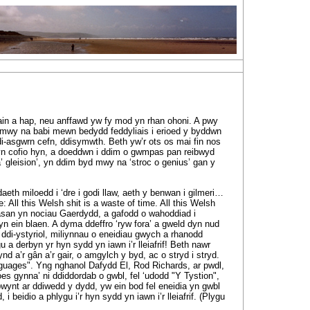
in a hap, neu anffawd yw fy mod yn rhan ohoni. A pwy
 mwy na babi mewn bedydd feddyliais i erioed y byddwn
 di-asgwrn cefn, ddisymwth. Beth yw’r ots os mai fin nos
yn cofio hyn, a doeddwn i ddim o gwmpas pan reibwyd
a’ gleision’, yn ddim byd mwy na ‘stroc o genius’ gan y
aeth miloedd i ‘dre i godi llaw, aeth y benwan i gilmeri…
: All this Welsh shit is a waste of time. All this Welsh
asan yn nociau Gaerdydd, a gafodd o wahoddiad i
n ein blaen. A dyma ddeffro ‘ryw fora’ a gweld dyn nud
i ddi-ystyriol, miliynnau o eneidiau gwych a rhanodd
u a derbyn yr hyn sydd yn iawn i’r lleiafrif! Beth nawr
nd a’r gân a’r gair, o amgylch y byd, ac o stryd i stryd.
anguages". Yng nghanol Dafydd El, Rod Richards, ar pwdl,
oes gynna’ ni ddiddordab o gwbl, fel ‘udodd "Y Tystion",
ynt ar ddiwedd y dydd, yw ein bod fel eneidia yn gwbl
 i beidio a phlygu i’r hyn sydd yn iawn i’r lleiafrif. (Plygu