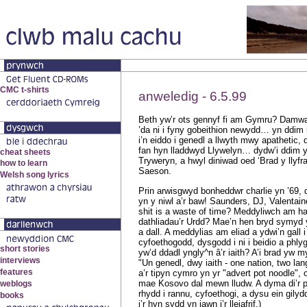
anweledig - 6.5.99
Beth yw’r ots gennyf fi am Gymru? Damwa
’da ni i fyny gobeithion newydd… yn ddim
i’n eiddo i genedl a llwyth mwy apathetic,
fan hyn lladdwyd Llywelyn… dydw’i ddim 
Tryweryn, a hwyl diniwad oed ‘Brad y llyfr
Saeson.
Prin arwisgwyd bonheddwr charlie yn ’69, d
yn y niwl a’r baw! Saunders, DJ, Valentaine
shit is a waste of time? Meddyliwch am h
dathliadau’r Urdd? Mae’n hen bryd symyd y
a dall. A meddylias am eliad a ydwi’n gall 
cyfoethogodd, dysgodd i ni i beidio a phlyg
yw’d ddadl yngly^n â’r iaith? A’i brad yw my
"Un genedl, dwy iaith - one nation, two l
a’r tipyn cymro yn yr "advert pot noodle", 
mae Kosovo dal mewn lludw. A dyma di’r pw
rhydd i rannu, cyfoethogi, a dysu ein gilydd,
i’r hyn sydd yn iawn i’r lleiafrif.)