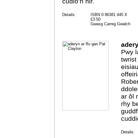
cudio’n hir.
Details:
ISBN 0 86381 445 X
£3.50
Gwasg Carreg Gwalch
adery
Pwy l
twris
eisia
offei
Rober
ddole
ar ôl
rhy b
guddf
cuddi
Details: