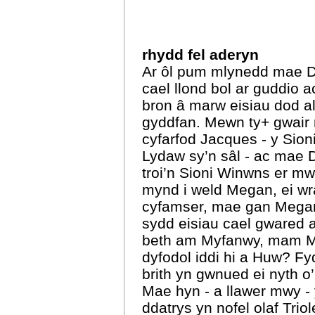
rhydd fel aderyn
Ar ôl pum mlynedd mae 
cael llond bol ar guddio 
bron â marw eisiau dod al
gyddfan. Mewn ty+ gwair
cyfarfod Jacques - y Sio
Lydaw sy’n sâl - ac mae 
troi’n Sioni Winwns er mw
mynd i weld Megan, ei wr
cyfamser, mae gan Meg
sydd eisiau cael gwared 
beth am Myfanwy, mam 
dyfodol iddi hi a Huw? Fy
brith yn gwnued ei nyth o
Mae hyn - a llawer mwy - 
ddatrys yn nofel olaf Trio