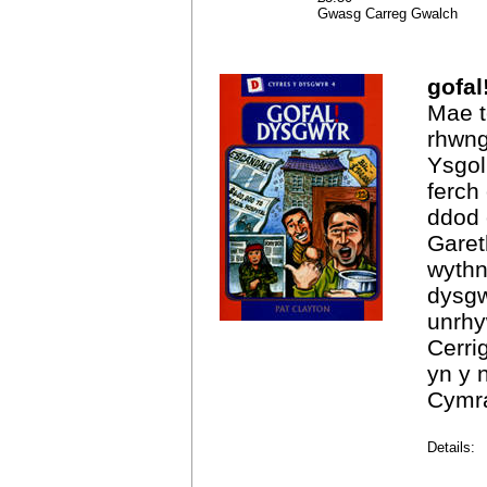
Gwasg Carreg Gwalch
gofal
Mae t
rhwng
Ysgol
ferch
ddod 
Garet
wythn
dysgw
unrhy
Cerri
yn y 
Cymr
Details: