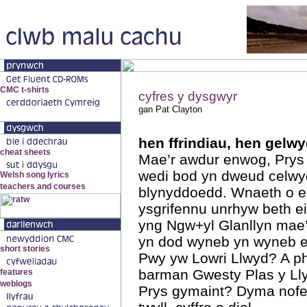
cyfres y dysgwyr
gan Pat Clayton
hen ffrindiau, hen gelw
Mae’r awdur enwog, Prys 
wedi bod yn dweud celwy
blynyddoedd. Wnaeth o e
ysgrifennu unrhyw beth e
yng Ngw+yl Glanllyn mae’
yn dod wyneb yn wyneb e
Pwy yw Lowri Llwyd? A 
barman Gwesty Plas y Ll
Prys gymaint? Dyma nofel