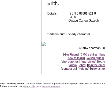
Brith.
Details:
ISBN 0 86381 521 9
£3.50
Gwasg Carreg Gwalch
* aderyn brith - shady character
© suw charman 200
[
] [
] [
Get Fluent
CMC t-shirts
buy
[
] [
] 
how to learn
Welsh lyrics
[
] [
] [
short stories
interviews
feat
[
] [
] [
audio
chat
join the email
[
] [
] [
contact us
help us
give us m
Legal warning notice
: The material on this site is protected by copyright laws. Use of this site is s
Please also read our
and
.
privacy policy
security statement