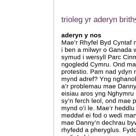
trioleg yr aderyn brith
aderyn y nos
Mae’r Rhyfel Byd Cyntaf
i ben a milwyr o Ganada 
symud i wersyll Parc Cin
ngogledd Cymru. Ond mae
protestio. Pam nad ydyn 
mynd adref? Yng nghanol
a’r problemau mae Danny,
eisiau aros yng Nghymru e
sy’n ferch leol, ond mae 
mynd o’i le. Mae’r heddlu
meddwl ei fod o wedi marw
mae Danny’n dechrau b
rhyfedd a pheryglus. Fydd