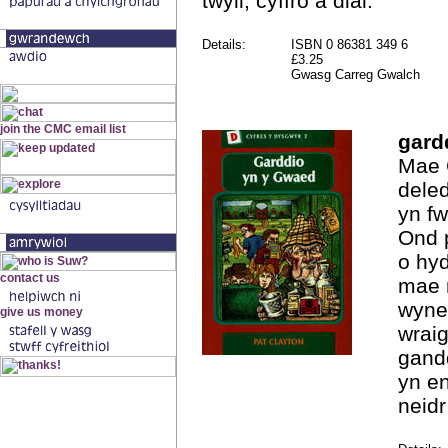
twyll, cyffro a dial.
Details:
ISBN 0 86381 349 6
£3.25
Gwasg Carreg Gwalch
gard
Mae 
deled
yn f
Ond 
o hyd
mae 
wyne
wraig
gandd
yn e
neidr