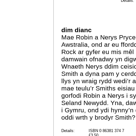
Details:
dim dianc
Mae Robin a Nerys Pryce
Awstralia, ond ar eu fford
Rock ar gyfer eu mis mêl
damwain ofnadwy yn dig
Wnaeth Nerys ddim ceisio
Smith a dyna pam y cerdd
llys yn wraig rydd wedi’r
mae teulu’r Smiths eisiau 
gorfodi Robin a Nerys i s
Seland Newydd. Yna, daw
i Gymru, ond ydi hynny’n 
oddi wrth y brodyr Smith?
Details:
ISBN 0 86381 374 7
£3.50