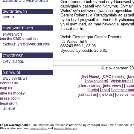
Ceir straeon o bob cyfnod er y Goncwest 
datblygiad y castell yng Nghymru. Dyma'r w
Wales' sy'n cyflwyno gwahanol agweddau 
Geraint Roberts, o Ystradgynlais ac astu
hyn o bryd yn gweithio i Fenter Brycheini
yn ei gymuned, ac mae newydd ei apwyntio
ifancaf ers tro.
Welsh Castles gan Geraint Roberts
It's Wales rhif 8
086243 550 1, £3.95
Dyddiad Cyhoeddi: 25.6.01
© suw charman 200
[
] [
] [
Get Fluent
CMC t-shirts
buy
[
] [
] 
how to learn
Welsh lyrics
[
] [
] [
short stories
interviews
feat
[
] [
] [
audio
chat
join the email
[
] [
] [
contact us
help us
give us m
Legal warning notice
: The material on this site is protected by copyright laws. Use of this site is s
Please also read our
and
.
privacy policy
security statement