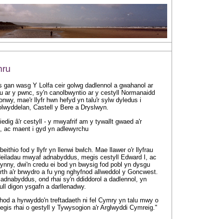
mru
 gan wasg Y Lolfa ceir golwg dadlennol a gwahanol ar
rau ar y pwnc, sy'n canolbwyntio ar y cestyll Normanaidd
wy, mae'r llyfr hwn hefyd yn talu'r sylw dyledus i
olwyddelan, Castell y Bere a Dryslwyn.
iedig â'r cestyll - y mwyafrif am y tywallt gwaed a'r
d, ac maent i gyd yn adlewyrchu
ithio fod y llyfr yn llenwi bwlch. Mae llawer o'r llyfrau
deiladau mwyaf adnabyddus, megis cestyll Edward I, ac
 hynny, dwi'n credu ei bod yn bwysig fod pobl yn dysgu
th a'r brwydro a fu yng nghyfnod allweddol y Goncwest.
 adnabyddus, ond rhai sy'n ddiddorol a dadlennol, yn
ull digon ysgafn a darllenadwy.
hod a hyrwyddo'n treftadaeth ni fel Cymry yn talu mwy o
megis rhai o gestyll y Tywysogion a'r Arglwyddi Cymreig."