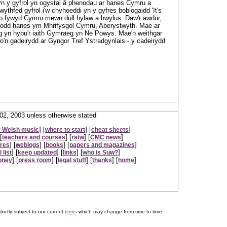
yn y gyfrol yn ogystal â phenodau ar hanes Cymru a
ythfed gyfrol i'w chyhoeddi yn y gyfres boblogaidd 'It's
o fywyd Cymru mewn dull hylaw a hwylus. Daw'r awdur,
diodd hanes ym Mhrifysgol Cymru, Aberystwyth. Mae ar
og yn hybu'r iaith Gymraeg yn Ne Powys. Mae'n weithgar
'n gadeirydd ar Gyngor Tref Ystradgynlais - y cadeirydd
2, 2003 unless otherwise stated
] [
] [
]
 Welsh music
where to start
cheat sheets
[
] [
] [
]
teachers and courses
ratw
CMC news
] [
] [
] [
]
ures
weblogs
books
papers and magazines
] [
] [
] [
]
 list
keep updated
links
who is Suw?
] [
] [
] [
] [
]
oney
press room
legal stuff
thanks
home
trictly subject to our current
which may change from time to time.
terms