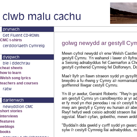
golwg newydd ar gestyll Cy
Mewn cyfrol newydd o'r enw Welsh Castles
gestyll Cymru. Yn wahanol i lawer o'r llyf
a Seisnig adnabyddus fel Caernarfon a Chon
gestyll cynhenid Cymreig fel Dolforwyn, D
Mae'r llyfr yn llawn straeon sydd yn gysyllt
brwydro a fu rhwng y Cymry a'r normaniai
gorffennol lliwgar cestyll Cymru.
Yn ôl yr awdur, Geraint Roberts: "Rwy'n gobe
am gestyll Cymru yn canolbwyntio ar yr a
er fy mod yn rhoi penodau i rai o'r cestyll
mwy am gestyll y Cymry eu hunain a'r aber
Rwyf hefyd wedi ceisio adrodd straeon llai
ogystal. Mae'r cyfan, gobeitho, mewn ardd
"Byddai'n dda gweld y cyrff sydd yn gwarc
sylw i'r cestyll Cymreig llai adnabyddus, 