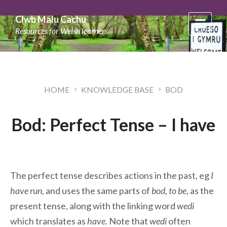
Skip
Skip
Skip
to
to
to
Clwb Malu Cachu
content
main
footer
Resources for Welsh learners
navigation
HOME
KNOWLEDGE BASE
BOD
Bod: Perfect Tense – I have
The perfect tense describes actions in the past, eg
I
have run
, and uses the same parts of
bod
,
to be
, as the
present tense, along with the linking word
wedi
which translates as
have
. Note that
wedi
often