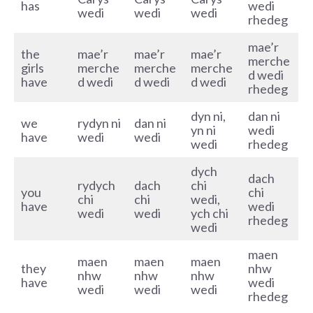
has
wedi
wedi
wedi
wedi
rhedeg
mae’r
the
mae’r
mae’r
mae’r
merche
girls
merche
merche
merche
d wedi
have
d wedi
d wedi
d wedi
rhedeg
dyn ni,
dan ni
we
rydyn ni
dan ni
yn ni
wedi
have
wedi
wedi
wedi
rhedeg
dych
dach
rydych
dach
chi
you
chi
chi
chi
wedi,
have
wedi
wedi
wedi
ych chi
rhedeg
wedi
maen
maen
maen
maen
they
nhw
nhw
nhw
nhw
have
wedi
wedi
wedi
wedi
rhedeg