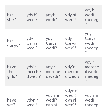
?
ydy hi
has
ydy hi
ydy hi
ydy hi
wedi
she?
wedi?
wedi?
wedi?
rhedeg
?
ydy
ydy
ydy
ydy
Carys
has
Carys
Carys
Carys
wedi
Carys?
wedi?
wedi?
wedi?
rhedeg
?
ydy’r
have
ydy’r
ydy’r
ydy’r
merche
the
merche
merche
merche
d wedi
girls?
d wedi?
d wedi?
d wedi?
rhedeg
?
ydyn ni
ydan ni
wedi?
ydan ni
have
ydyn ni
wedi?
dyn ni
wedi
we?
wedi?
dan ni
wedi?
rhedeg