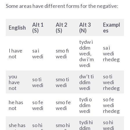
Some areas have different forms for the negative:
Alt 1
Alt 2
Alt 3
Exampl
English
(S)
(S)
(N)
es
tydw i
ddim
sa i
I have
sa i
smo fi
wedi,
wedi
not
wedi
wedi
dw i’m
rhedeg
wedi
you
dw’t ti
so ti
so ti
smo ti
have
ddim
wedi
wedi
wedi
not
wedi
rhedeg
tydi o
so fe
he has
so fe
smo fe
ddim
wedi
not
wedi
wedi
wedi
rhedeg
tydi hi
so hi
she has
so hi
smo hi
ddim
wedi