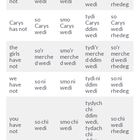
not
wedi
wedi
wedi
rhedeg
tydi
so
so
smo
Carys
Carys
Carys
Carys
Carys
has not
ddim
wedi
wedi
wedi
wedi
rhedeg
the
tydi’r
so’r
so’r
smo’r
girls
merche
merche
merche
merche
have
d ddim
d wedi
d wedi
d wedi
not
wedi
rhedeg
we
tydi ni
so ni
so ni
smo ni
have
ddim
wedi
wedi
wedi
not
wedi
rhedeg
tydych
chi
ddim
you
so chi
so chi
smo chi
wedi,
have
wedi
wedi
wedi
tydach
not
rhedeg
chi