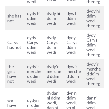
wedi
rhedeg
dydy hi
dydy hi
dydy hi
dyw hi
she has
ddim
ddim
ddim
ddim
not
wedi
wedi
wedi
wedi
rhedeg
dydy
dydy
dydy
dydy
Carys
Carys
Carys
Carys
Carys
ddim
has not
ddim
ddim
ddim
wedi
wedi
wedi
wedi
rhedeg
dydy’r
the
dydy’r
dydy’r
dyw’r
merche
girls
merche
merche
merche
d ddim
have
d ddim
d ddim
d ddim
wedi
not
wedi
wedi
wedi
rhedeg
dydan
dyn ni
ni ddim
ddim
dan ni
we
dydyn
wedi,
wedi,
ddim
have
ni ddim
dan ni
yn ni
wedi