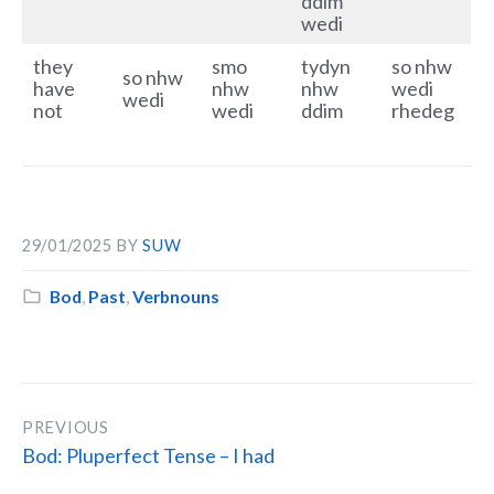
ddim
wedi
they
smo
tydyn
so nhw
so nhw
have
nhw
nhw
wedi
wedi
not
wedi
ddim
rhedeg
29/01/2025
BY
SUW
Category:
Bod
,
Past
,
Verbnouns
PREVIOUS
Bod: Pluperfect Tense – I had