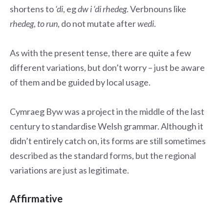
shortens to
‘di
, eg
dw i ‘di rhedeg
. Verbnouns like
rhedeg
,
to run
, do not mutate after
wedi
.
As with the present tense, there are quite a few
different variations, but don’t worry – just be aware
of them and be guided by local usage.
Cymraeg Byw was a project in the middle of the last
century to standardise Welsh grammar. Although it
didn’t entirely catch on, its forms are still sometimes
described as the standard forms, but the regional
variations are just as legitimate.
Affirmative