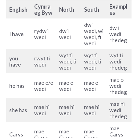
Cymra
Exampl
English
North
South
eg Byw
es
dw i
dw i
rydw i
dw i
wedi, wi
I have
wedi
wedi
wedi
wedi, fi
rhedeg
wedi
wyt ti
wyt ti
wyt ti
you
rwyt ti
wedi, ti
wedi, ti
wedi
have
wedi
wedi
wedi
rhedeg
mae o
mae o/e
mae o
mae e
he has
wedi
wedi
wedi
wedi
rhedeg
mae hi
mae hi
mae hi
mae hi
she has
wedi
wedi
wedi
wedi
rhedeg
mae
mae
mae
mae
Carys
Carys
Carys
Carys
Carys