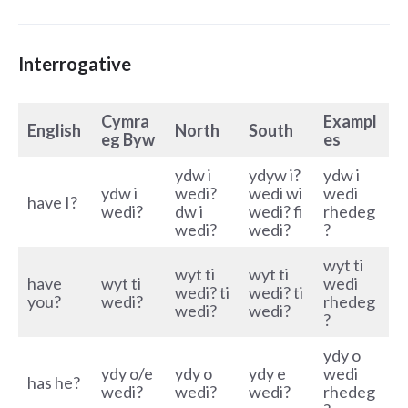
Interrogative
Cymra
Exampl
English
North
South
eg Byw
es
ydw i
ydyw i?
ydw i
ydw i
wedi?
wedi wi
wedi
have I?
wedi?
dw i
wedi? fi
rhedeg
wedi?
wedi?
?
wyt ti
wyt ti
wyt ti
have
wyt ti
wedi
wedi? ti
wedi? ti
you?
wedi?
rhedeg
wedi?
wedi?
?
ydy o
ydy o/e
ydy o
ydy e
wedi
has he?
wedi?
wedi?
wedi?
rhedeg