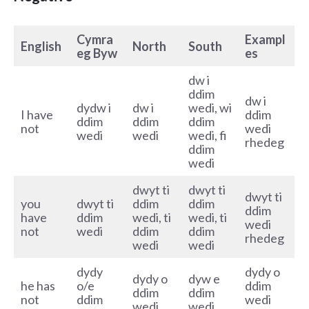
Cymra
Exampl
English
North
South
eg Byw
es
dw i
ddim
dw i
dydw i
dw i
wedi, wi
I have
ddim
ddim
ddim
ddim
not
wedi
wedi
wedi
wedi, fi
rhedeg
ddim
wedi
dwyt ti
dwyt ti
dwyt ti
you
dwyt ti
ddim
ddim
ddim
have
ddim
wedi, ti
wedi, ti
wedi
not
wedi
ddim
ddim
rhedeg
wedi
wedi
dydy
dydy o
dydy o
dyw e
he has
o/e
ddim
ddim
ddim
not
ddim
wedi
wedi
wedi